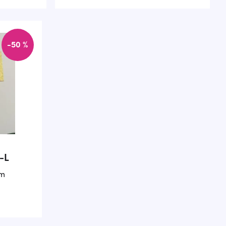
-50 %
-L
cm