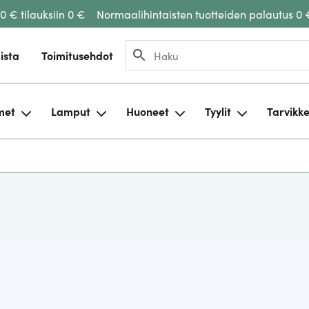
00 € tilauksiin 0 €
Normaalihintaisten tuotteiden palautus 0 
ista
Toimitusehdot
met
Lamput
Huoneet
Tyylit
Tarvikk