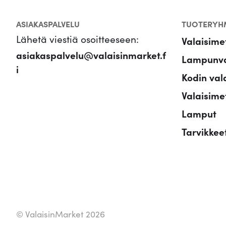
ASIAKASPALVELU
TUOTERYH
Lähetä viestiä osoitteeseen:
Valaisime
asiakaspalvelu@valaisinmarket.f
Lampunva
i
Kodin val
Valaisimet
Lamput
Tarvikkee
© ValaisinMarket 2026