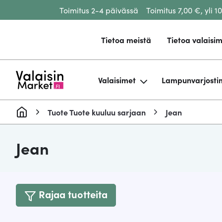
Toimitus 2-4 päivässä
Toimitus 7,00 €, yli 1
Siirry sisältöön
Tietoa meistä
Tietoa valaisim
Valaisimet
Lampunvarjosti
Tuote Tuote kuuluu sarjaan
Jean
Jean
Rajaa tuotteita