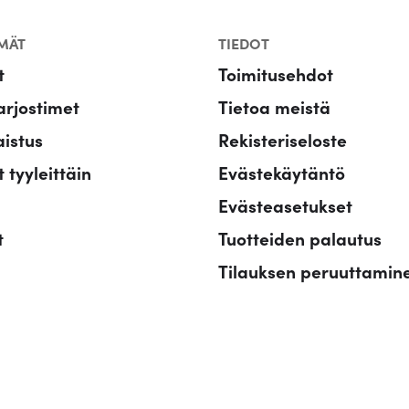
t
:
MÄT
TIEDOT
a
1
t
Toimitusehdot
o
5
rjostimet
Tietoa meistä
l
,
aistus
Rekisteriseloste
i
4
 tyyleittäin
Evästekäytäntö
:
5
Evästeasetukset
3
t
Tuotteiden palautus
0
€
Tilauksen peruuttamin
,
.
9
0