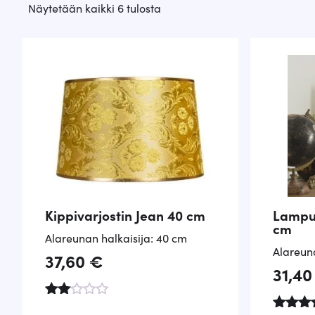
Suosituimmat
Näytetään kaikki 6 tulosta
ensin
Kippivarjostin Jean 40 cm
Lampun
cm
Alareunan halkaisija: 40 cm
Alareun
37,60
€
31,4
Arv