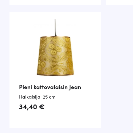
ost
Arvost
elu
tuottee
tuott
5.00
ees
/ 5
ta:
2.00
/ 5
Pieni kattovalaisin Jean
Halkaisija: 25 cm
34,40
€