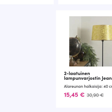
elu
sta:
2-laatuinen
lampunvarjostin Jean
Alareunan halkaisija: 40 
A
N
15,45
€
30,90
€
l
y
k
k