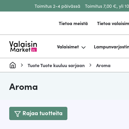
Toimitus 2-4 päivässä
Toimitus 7,00 €, yli 1
Siirry sisältöön
Tietoa meistä
Tietoa valaisim
Valaisimet
Lampunvarjosti
Tuote Tuote kuuluu sarjaan
Aroma
Aroma
Rajaa tuotteita