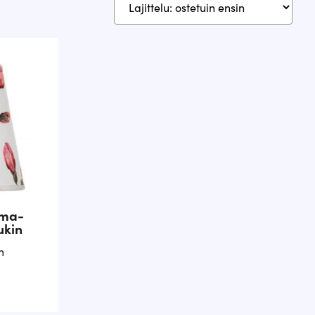
oma-
ukin
m