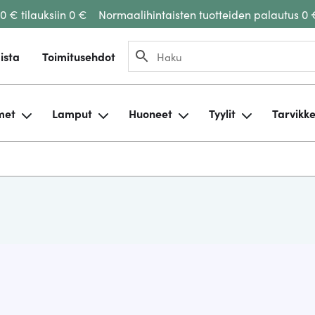
00 € tilauksiin 0 €
Normaalihintaisten tuotteiden palautus 0 
ista
Toimitusehdot
met
Lamput
Huoneet
Tyylit
Tarvikk