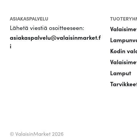
ASIAKASPALVELU
TUOTERYH
Lähetä viestiä osoitteeseen:
Valaisime
asiakaspalvelu@valaisinmarket.f
Lampunva
i
Kodin val
Valaisimet
Lamput
Tarvikkee
© ValaisinMarket 2026