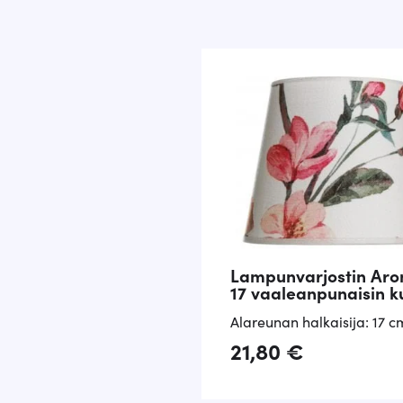
Lampunvarjostin Ar
17 vaaleanpunaisin k
Alareunan halkaisija: 17 c
21,80
€