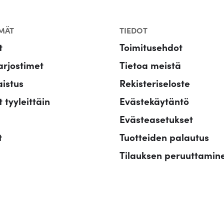
MÄT
TIEDOT
t
Toimitusehdot
rjostimet
Tietoa meistä
aistus
Rekisteriseloste
 tyyleittäin
Evästekäytäntö
Evästeasetukset
t
Tuotteiden palautus
Tilauksen peruuttamin