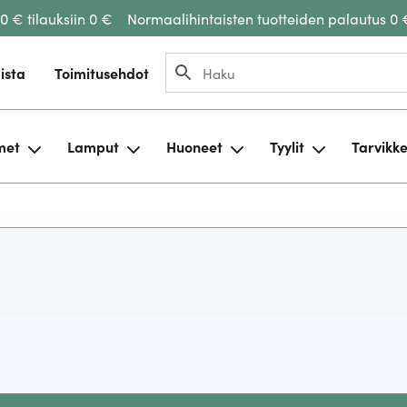
00 € tilauksiin 0 €
Normaalihintaisten tuotteiden palautus 0 
ista
Toimitusehdot
met
Lamput
Huoneet
Tyylit
Tarvikk