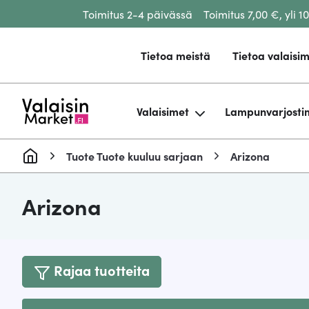
Toimitus 2-4 päivässä
Toimitus 7,00 €, yli 1
Siirry sisältöön
Tietoa meistä
Tietoa valaisim
Valaisimet
Lampunvarjosti
Tuote Tuote kuuluu sarjaan
Arizona
Arizona
Rajaa tuotteita