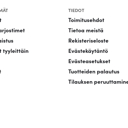
MÄT
TIEDOT
t
Toimitusehdot
rjostimet
Tietoa meistä
aistus
Rekisteriseloste
 tyyleittäin
Evästekäytäntö
Evästeasetukset
t
Tuotteiden palautus
Tilauksen peruuttamin