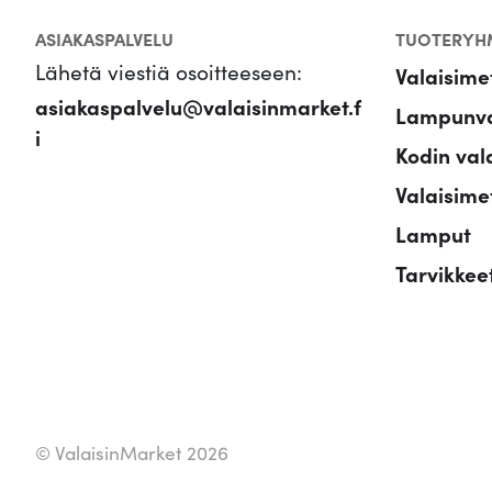
ASIAKASPALVELU
TUOTERYH
Lähetä viestiä osoitteeseen:
Valaisime
asiakaspalvelu@valaisinmarket.f
Lampunva
i
Kodin val
Valaisimet
Lamput
Tarvikkee
© ValaisinMarket 2026