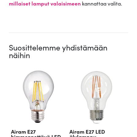
millaiset lamput valaisimeen
kannattaa valita.
.
Suosittelemme yhdistämään
näihin
Airam E27
Airam E27 LED
himmennettävä LED
älylamppu,