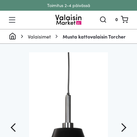
Toimitus 2-4 päivässä
Siirry sisältöön
0
Valaisimet
Musta kattovalaisin Torcher