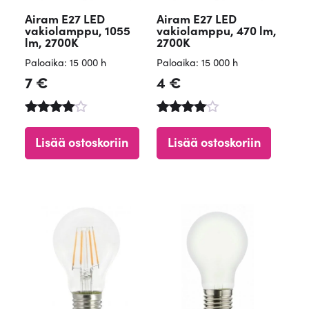
Airam E27 LED
Airam E27 LED
vakiolamppu, 1055
vakiolamppu, 470 lm,
lm, 2700K
2700K
Paloaika: 15 000 h
Paloaika: 15 000 h
7
€
4
€
Arvostelu
Arvostelu
tuotteesta
tuotteesta
Lisää ostoskoriin
Lisää ostoskoriin
:
:
4.90
4.84
/ 5
/ 5