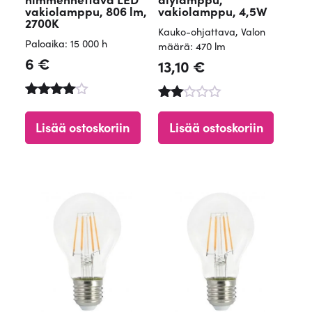
vakiolamppu, 806 lm,
vakiolamppu, 4,5W
2700K
Kauko-ohjattava
,
Valon
Paloaika: 15 000 h
määrä: 470 lm
6
€
13,10
€
Arvostel
Arv
u
ost
Lisää ostoskoriin
Lisää ostoskoriin
tuotteest
elu
a:
tuott
4.50
ees
/ 5
ta:
2.00
/ 5