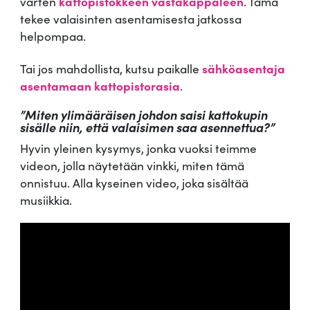
varten
kattopistokkeen vastakappaleen
. Tämä
tekee valaisinten asentamisesta jatkossa
helpompaa.
Tai jos mahdollista, kutsu paikalle
sähköasentaja
asentamaan kattopistorasia
.
”Miten ylimääräisen johdon saisi kattokupin
sisälle niin, että valaisimen saa asennettua?”
Hyvin yleinen kysymys, jonka vuoksi teimme
videon, jolla näytetään vinkki, miten tämä
onnistuu. Alla kyseinen video, joka sisältää
musiikkia.