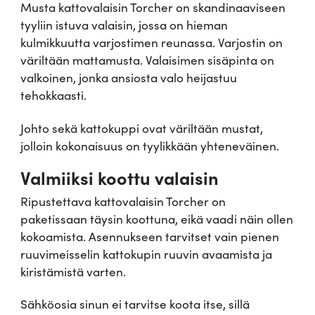
Musta kattovalaisin Torcher on skandinaaviseen
c
tyyliin istuva valaisin, jossa on hieman
h
kulmikkuutta varjostimen reunassa. Varjostin on
e
väriltään mattamusta. Valaisimen sisäpinta on
r
valkoinen, jonka ansiosta valo heijastuu
m
tehokkaasti.
ä
ä
Johto sekä kattokuppi ovat väriltään mustat,
r
jolloin kokonaisuus on tyylikkään yhteneväinen.
ä
Valmiiksi koottu valaisin
Ripustettava kattovalaisin Torcher on
paketissaan täysin koottuna, eikä vaadi näin ollen
kokoamista. Asennukseen tarvitset vain pienen
ruuvimeisselin kattokupin ruuvin avaamista ja
kiristämistä varten.
Sähköosia sinun ei tarvitse koota itse, sillä