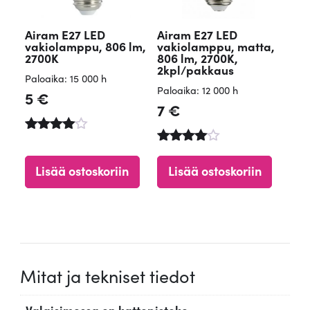
Airam E27 LED
Airam E27 LED
vakiolamppu, 806 lm,
vakiolamppu, matta,
2700K
806 lm, 2700K,
2kpl/pakkaus
Paloaika: 15 000 h
Paloaika: 12 000 h
5
€
7
€
Arvostelu
tuotteesta
Arvostelu
:
tuotteesta
Lisää ostoskoriin
Lisää ostoskoriin
4.65
:
/ 5
4.84
/ 5
Mitat ja tekniset tiedot
Valaisimessa on kattopistoke