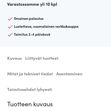
Varastossamme yli 10 kpl
t
a
k
Ilmainen palautus
a
Luotettava, suomalainen verkkokauppa
t
Toimitus 2-4 päivässä
t
o
v
a
Kuvaus
Liittyvät tuotteet
l
a
i
Mitat ja tekniset tiedot
Asentaminen
s
i
Toimitusehdot lyhyesti
n
T
Tuotteen kuvaus
o
r