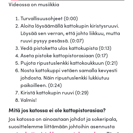
Videossa on musiikkia
Turvallisuusohjeet (0:00)
Aloita löysäämällä kattokupin kiristysruuvi.
Löysää sen verran, että johto liikkuu, mutta
ruuvi pysyy pesässä. (0:07)
Vedä pistoketta ulos kattokupista (0:13)
Aseta pistoke kattopistorasiaan (0:17)
Pujota ripustuslenkki kattokoukkuun (0:21)
Nosta kattokuppi vetäen samalla kevyesti
johdosta. Näin ripustuslenkki lukkiutuu
paikoilleen. (0:24)
Kiristä kattokupin ruuvi (0:29)
Valmis!
Mitä jos katossa ei ole kattopistorasiaa?
Jos katossa on ainoastaan johdot ja sokeripala,
suosittelemme liittämään johtoihin asennusta