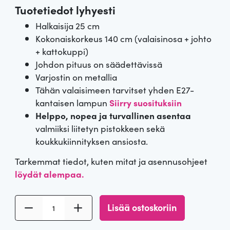
Tuotetiedot lyhyesti
Halkaisija 25 cm
Kokonaiskorkeus 140 cm (valaisinosa + johto
+ kattokuppi)
Johdon pituus on säädettävissä
Varjostin on metallia
Tähän valaisimeen tarvitset yhden E27-
kantaisen lampun
Siirry suosituksiin
Helppo, nopea ja turvallinen asentaa
valmiiksi liitetyn pistokkeen sekä
koukkukiinnityksen ansiosta.
Tarkemmat tiedot, kuten mitat ja asennusohjeet
löydät alempaa.
M
Lisää ostoskoriin
u
s