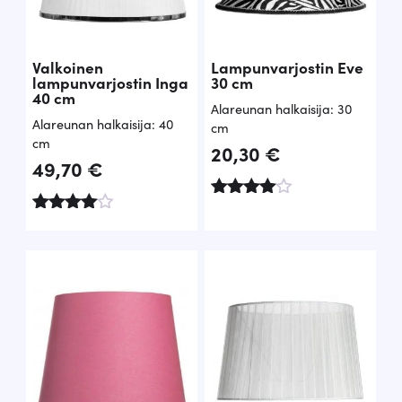
Valkoinen
Lampunvarjostin Eve
lampunvarjostin Inga
30 cm
40 cm
Alareunan halkaisija: 30
Alareunan halkaisija: 40
cm
cm
20,30
€
49,70
€
Arvostel
Arvostelu
u
tuotteesta
tuotteest
:
a:
4.67
4.50
/ 5
/ 5