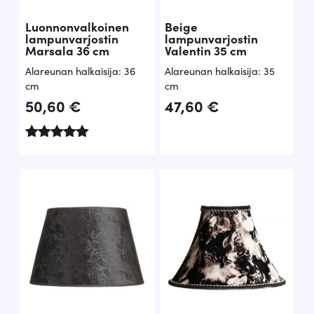
Luonnonvalkoinen
Beige
lampunvarjostin
lampunvarjostin
Marsala 36 cm
Valentin 35 cm
Alareunan halkaisija: 36
Alareunan halkaisija: 35
cm
cm
50,60
€
47,60
€
Arvostelu
tuotteesta:
5.00
/ 5