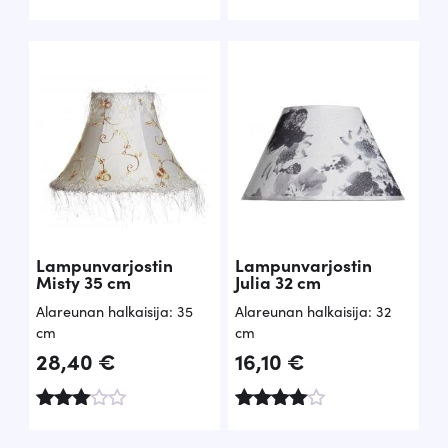
Lampunvarjostin
Lampunvarjostin
Misty 35 cm
Julia 32 cm
Alareunan halkaisija: 35
Alareunan halkaisija: 32
cm
cm
28,40
€
16,10
€
Arvo
Arvoste
stelu
lu