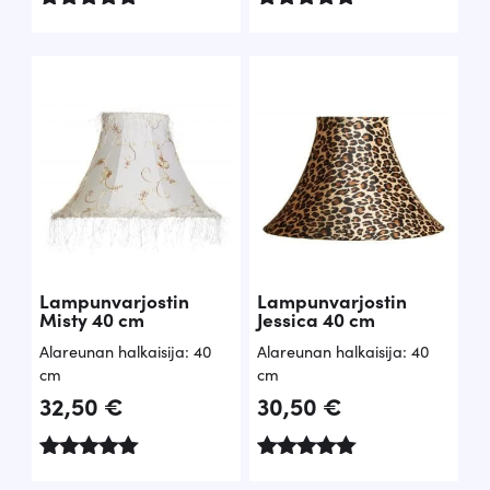
Arvostelu
Arvostelu
tuotteesta:
tuotteesta:
5.00
5.00
/ 5
/ 5
Lampunvarjostin
Lampunvarjostin
Misty 40 cm
Jessica 40 cm
Alareunan halkaisija: 40
Alareunan halkaisija: 40
cm
cm
32,50
€
30,50
€
Arvostelu
Arvostelu