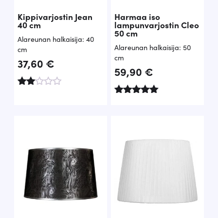
Kippivarjostin Jean
Harmaa iso
40 cm
lampunvarjostin Cleo
50 cm
Alareunan halkaisija: 40
Alareunan halkaisija: 50
cm
cm
37,60
€
59,90
€
Arv
ost
Arvostelu
elu
tuotteesta:
tuott
5.00
ees
/ 5
ta:
2.00
/ 5