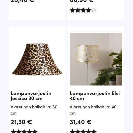
Arvoste
lu
tuottees
ta:
4.00
/ 5
Lampunvarjostin
Lampunvarjostin Elsi
Jessica 30 cm
40 cm
Alareunan halkaisija: 30
Alareunan halkaisija: 40
cm
cm
21,30
€
31,40
€