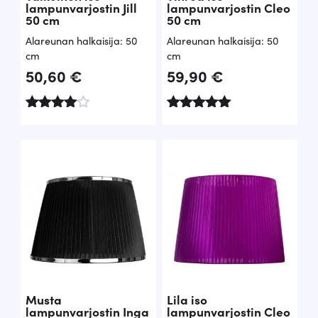
lampunvarjostin Jill
lampunvarjostin Cleo
50 cm
50 cm
Alareunan halkaisija: 50
Alareunan halkaisija: 50
cm
cm
50,60
€
59,90
€
Arvostelu
Arvostelu
tuotteesta
tuotteesta:
:
5.00
4.75
/ 5
/ 5
Musta
Lila iso
lampunvarjostin Inga
lampunvarjostin Cleo