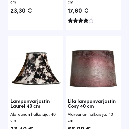
cm
cm
23,30
€
17,80
€
Arvostel
u
tuotteest
a:
4.50
/ 5
Lampunvarjostin
Lila lampunvarjostin
Laurel 40 cm
Cosy 40 cm
Alareunan halkaisija: 40
Alareunan halkaisija: 40
cm
cm
28,40
€
66,90
€