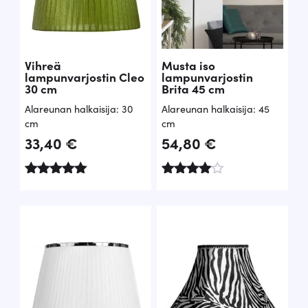
Vihreä
Musta iso
lampunvarjostin Cleo
lampunvarjostin
30 cm
Brita 45 cm
Alareunan halkaisija: 30
Alareunan halkaisija: 45
cm
cm
33,40
€
54,80
€
Arvostelu
Arvoste
tuotteesta:
lu
5.00
tuottees
/ 5
ta:
4.00
/ 5