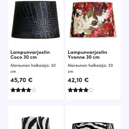
Lampunvarjostin
Lampunvarjostin
Coco 30 cm
Yvonne 30 cm
Alareunan halkaisija: 30
Alareunan halkaisija: 30
cm
cm
45,70
€
42,10
€
Arvoste
Arvostel
lu
u
tuottees
tuotteest
ta:
a:
4.00
4.50
/ 5
/ 5