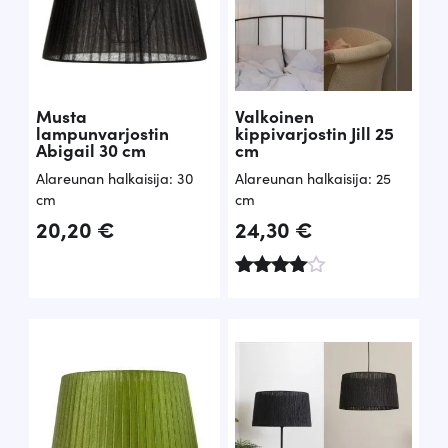
Musta
Valkoinen
lampunvarjostin
kippivarjostin Jill 25
Abigail 30 cm
cm
Alareunan halkaisija: 30
Alareunan halkaisija: 25
cm
cm
20,20
€
24,30
€
Arvostel
u
tuotteest
a:
4.50
/ 5