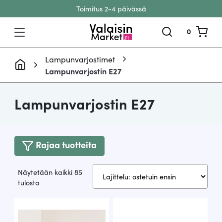
Toimitus 2-4 päivässä
Siirry sisältöön
0
Lampunvarjostimet
Lampunvarjostin E27
Lampunvarjostin E27
Rajaa tuotteita
Näytetään kaikki 85
Suosituimmat
tulosta
ensin