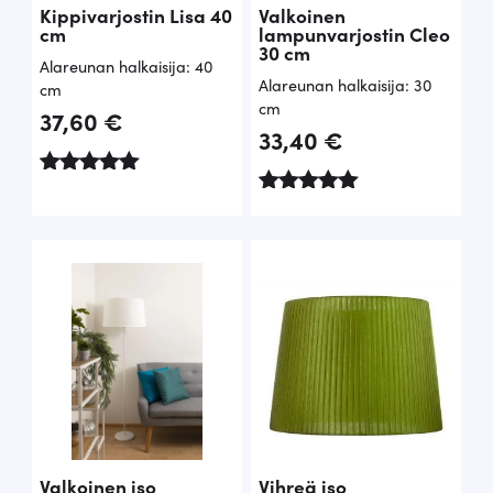
Kippivarjostin Lisa 40
Valkoinen
cm
lampunvarjostin Cleo
30 cm
Alareunan halkaisija: 40
Alareunan halkaisija: 30
cm
cm
37,60
€
33,40
€
Arvostelu
tuotteesta:
Arvostelu
5.00
tuotteesta:
/ 5
5.00
/ 5
Valkoinen iso
Vihreä iso