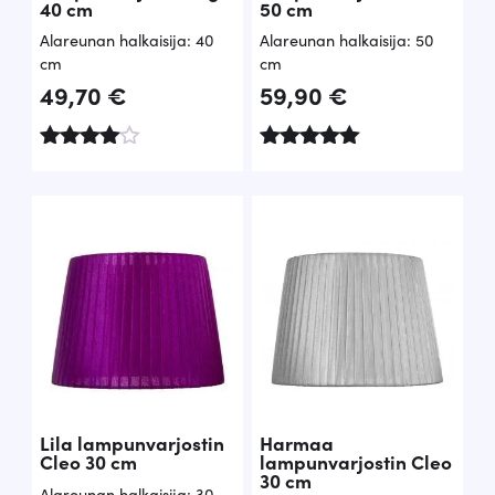
40 cm
50 cm
Alareunan halkaisija: 40
Alareunan halkaisija: 50
cm
cm
49,70
€
59,90
€
Arvoste
Arvostelu
lu
tuotteesta:
tuottees
5.00
ta:
/ 5
4.00
/ 5
Lila lampunvarjostin
Harmaa
Cleo 30 cm
lampunvarjostin Cleo
30 cm
Alareunan halkaisija: 30