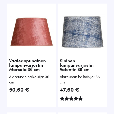
tuotteesta:
tuotteesta:
5.00
5.00
/ 5
/ 5
Vaaleanpunainen
Sininen
lampunvarjostin
lampunvarjostin
Marsala 36 cm
Valentin 35 cm
Alareunan halkaisija: 36
Alareunan halkaisija: 35
cm
cm
50,60
€
47,60
€
Arvostelu
tuotteesta:
5.00