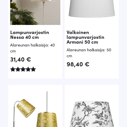
Lampunvarjostin
Valkoinen
Nessa 40 cm
lampunvarjostin
Armani 50 cm
Alareunan halkaisija: 40
Alareunan halkaisija: 50
cm
cm
31,40
€
98,40
€
Arvostelu
tuotteesta:
5.00
/ 5