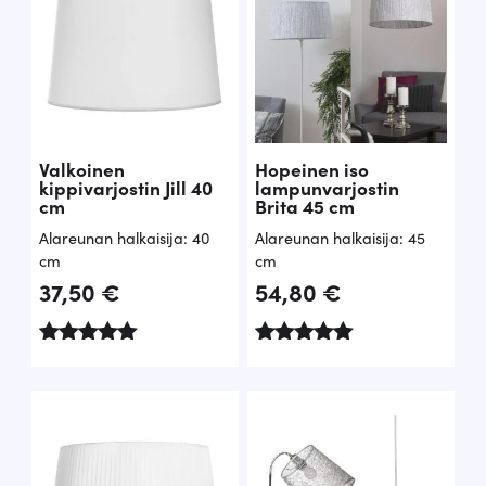
Valkoinen
Hopeinen iso
kippivarjostin Jill 40
lampunvarjostin
cm
Brita 45 cm
Alareunan halkaisija: 40
Alareunan halkaisija: 45
cm
cm
37,50
€
54,80
€
Arvostelu
Arvostelu
tuotteesta:
tuotteesta:
5.00
5.00
/ 5
/ 5