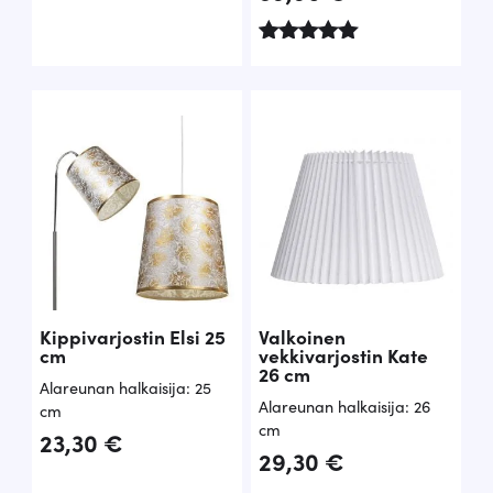
Arvostelu
tuotteesta:
5.00
/ 5
Kippivarjostin Elsi 25
Valkoinen
cm
vekkivarjostin Kate
26 cm
Alareunan halkaisija: 25
Alareunan halkaisija: 26
cm
cm
23,30
€
29,30
€