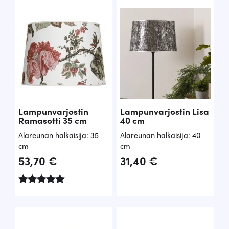
/ 5
Lampunvarjostin
Lampunvarjostin Lisa
Ramasotti 35 cm
40 cm
Alareunan halkaisija: 35
Alareunan halkaisija: 40
cm
cm
53,70
€
31,40
€
Arvostelu
tuotteesta:
5.00
/ 5