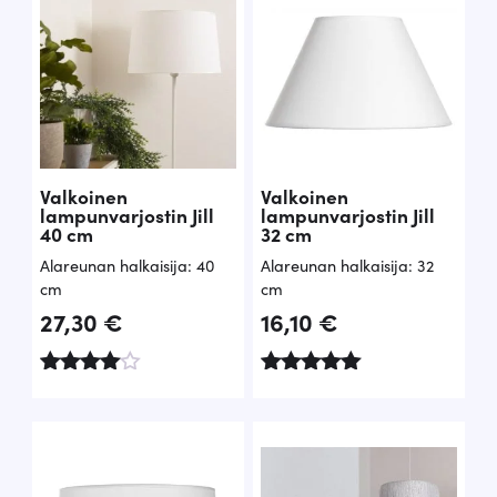
Valkoinen
Valkoinen
lampunvarjostin Jill
lampunvarjostin Jill
40 cm
32 cm
Alareunan halkaisija: 40
Alareunan halkaisija: 32
cm
cm
27,30
€
16,10
€
Arvostelu
Arvostelu
tuotteesta
tuotteesta:
:
5.00
4.79
/ 5
/ 5