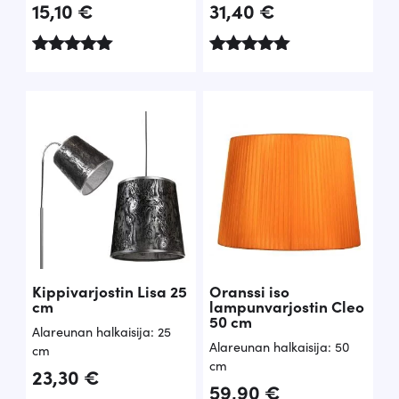
15,10
€
31,40
€
Arvostelu
Arvostelu
tuotteesta:
tuotteesta:
5.00
5.00
/ 5
/ 5
Kippivarjostin Lisa 25
Oranssi iso
cm
lampunvarjostin Cleo
50 cm
Alareunan halkaisija: 25
Alareunan halkaisija: 50
cm
cm
23,30
€
59,90
€