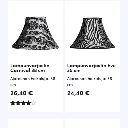
tuottee
tuottees
sta:
ta:
3.00
4.00
/ 5
/ 5
Lampunvarjostin
Lampunvarjostin Eve
Carnival 38 cm
35 cm
Alareunan halkaisija: 38
Alareunan halkaisija: 35
cm
cm
26,40
€
24,40
€
Arvoste
lu
tuottees
ta: