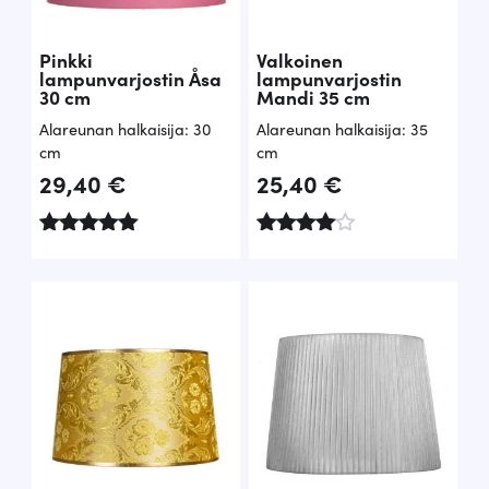
Pinkki
Valkoinen
lampunvarjostin Åsa
lampunvarjostin
30 cm
Mandi 35 cm
Alareunan halkaisija: 30
Alareunan halkaisija: 35
cm
cm
29,40
€
25,40
€
Arvostelu
Arvostelu
tuotteesta:
tuotteesta
5.00
:
/ 5
4.67
/ 5