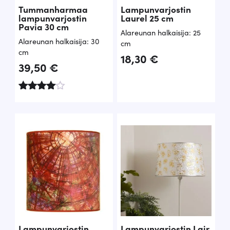
Tummanharmaa
Lampunvarjostin
lampunvarjostin
Laurel 25 cm
Pavia 30 cm
Alareunan halkaisija: 25
Alareunan halkaisija: 30
cm
cm
18,30
€
39,50
€
Arvoste
lu
tuottees
ta:
4.00
/ 5
Lampunvarjostin
Lampunvarjostin Lair