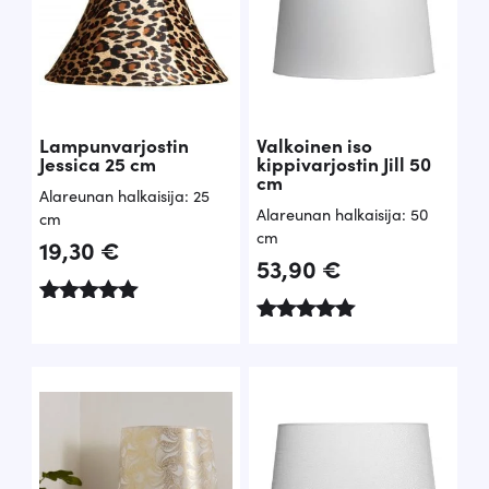
Lampunvarjostin
Valkoinen iso
Jessica 25 cm
kippivarjostin Jill 50
cm
Alareunan halkaisija: 25
Alareunan halkaisija: 50
cm
cm
19,30
€
53,90
€
Arvostelu
tuotteesta:
Arvostelu
5.00
tuotteesta:
/ 5
5.00
/ 5