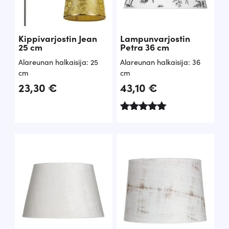
Kippivarjostin Jean
Lampunvarjostin
25 cm
Petra 36 cm
Alareunan halkaisija: 25
Alareunan halkaisija: 36
cm
cm
23,30
€
43,10
€
Arvostelu
tuotteesta:
5.00
/ 5