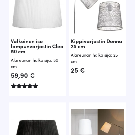
Valkoinen iso
Kippivarjostin Donna
lampunvarjostin Cleo
25 cm
50 cm
Alareunan halkaisija: 25
Alareunan halkaisija: 50
cm
cm
25
€
59,90
€
Arvostelu
tuotteesta:
5.00
/ 5