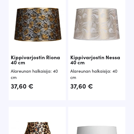
4.00
/ 5
Kippivarjostin Riona
Kippivarjostin Nessa
40 cm
40 cm
Alareunan halkaisija: 40
Alareunan halkaisija: 40
cm
cm
37,60
€
37,60
€